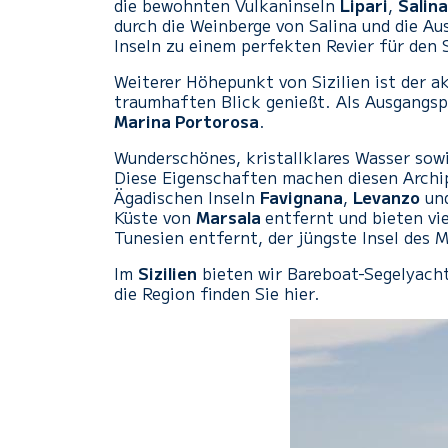
die bewohnten Vulkaninseln
Lipari
,
Salina
durch die Weinberge von Salina und die Au
Inseln zu einem perfekten Revier für den 
Weiterer Höhepunkt von Sizilien ist der a
traumhaften Blick genießt. Als Ausgangspu
Marina Portorosa
.
Wunderschönes, kristallklares Wasser sowi
Diese Eigenschaften machen diesen Archipe
Ägadischen Inseln
Favignana
,
Levanzo
un
Küste von
Marsala
entfernt und bieten vi
Tunesien entfernt, der jüngste Insel des 
Im
Sizilien
bieten wir Bareboat-Segelyacht
die Region finden Sie hier.