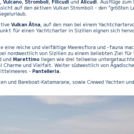
,
Vulcano
,
Stromboli
,
Filicudi
und
Alicudi
. Ausflüge zum 
ssicht auf den aktiven Vulkan Stromboli - den "größten 
Segelurlaub.
ktive
Vulkan Ätna
, auf den man bei einem Yachtchartervo
nkt für einen Yachtcharter in Sizilien eignen sich herv
e eine reiche und vielfältige Meeresflora und -fauna ma
l nordwestlich von Sizilien zu einem beliebten Ziel für 
d und
Marettimo
liegen wie drei teilweise untergetaucht
el Charme und Vielfalt. Weiter südwestlich von Ägadische
Mittelmeeres -
Pantelleria
.
en und Bareboat-Katamarane, sowie Crewed Yachten und 