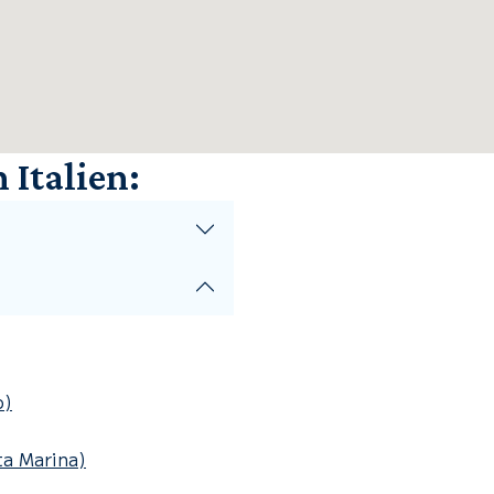
 Italien:
o)
ta Marina)