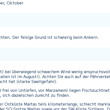
ber, Oktober
hten. Der felsige Grund ist schwierig beim Ankern.
st) bei überwiegend schwachem Wind wenig anspruchsvoll
ien ist im August!). Achten Sie auch auf der Fährverkehr:
cht hat (starke Swellgefahr).
d frei von Untiefen, vor Marzamemi liegen Fischzuchtnet
, sich dazwischen zurecht zu finden.
er Ostküste Maltas teils kilometerlange, schlecht marki
er SO-Spitze Maltas sowie vor der SW-Küste Siziliens. Di