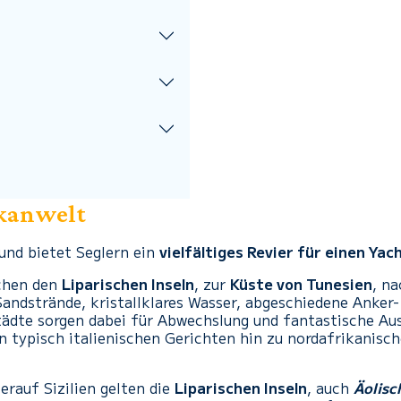
lkanwelt
 und bietet Seglern ein
vielfältiges Revier für einen Yac
schen den
Liparischen Inseln
, zur
Küste von Tunesien
, n
andstrände, kristallklares Wasser, abgeschiedene Anker
ädte sorgen dabei für Abwechslung und fantastische Auss
on typisch italienischen Gerichten hin zu nordafrikanisch
erauf Sizilien gelten die
Liparischen Inseln
, auch
Äolisc