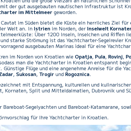
Kroatien und die große Vielzahl an natürlichen Schönheit
mit der gut ausgebauten nautischen Infrastruktur ist Kr
charter im Mittelmeer
geworden.
Cavtat im Süden bietet die Küste ein herrliches Ziel für 
ler Welt an. In
Istrien
im Norden, der
Inselwelt Kornate
elmeerküste: Über 1200 Inseln, Inselchen und Riffen lie
und starke Strömung ist das Yachtcharter-Segelrevier Kro
orragend ausgebauten Marinas ideal für eine Yachtchar
tren im Norden von Kroatien wie
Opatja
,
Pula
,
Rovinj
,
P
sodass man die Yachtcharter in Kroatien entspannt begi
t. Günstige Flüge und eine angenehme Anreise für die Yac
Zadar
,
Sukosan
,
Trogir
und
Rogoznica
.
ezeichnet mit Entspannung, kulturellen und kulinarischen
t, Kornaten, Split und Mitteldalmatien, Dubrovnik und S
wir Bareboat-Segelyachten und Bareboat-Katamarane, sow
rnvorschlag für Ihre Yachtcharter in Kroatien.