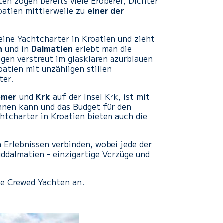
en zogen bereits viele Eroberer, Dichter
oatien mittlerweile zu
einer der
eine Yachtcharter in Kroatien und zieht
n
und in
Dalmatien
erlebt man die
gen verstreut im glasklaren azurblauen
atien mit unzähligen stillen
ter.
omer
und
Krk
auf der Insel Krk, ist mit
nnen kann und das Budget für den
htcharter in Kroatien bieten auch die
 Erlebnissen verbinden, wobei jede der
üddalmatien - einzigartige Vorzüge und
ie Crewed Yachten an.