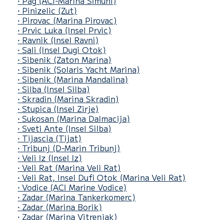
• Pag
(ACI-Marina Simuni)
• Pinizelic
(Zut)
• Pirovac
(Marina Pirovac)
• Prvic Luka
(Insel Prvic)
• Ravnik
(Insel Ravni)
• Sali
(Insel Dugi Otok)
• Sibenik
(Zaton Marina)
• Sibenik
(Solaris Yacht Marina)
• Sibenik
(Marina Mandalina)
• Silba
(Insel Silba)
• Skradin
(Marina Skradin)
• Stupica
(Insel Zirje)
• Sukosan
(Marina Dalmacija)
• Sveti Ante
(Insel Silba)
• Tijascia
(Tijat)
• Tribunj
(D-Marin Tribunj)
• Veli Iz
(Insel Iz)
• Veli Rat
(Marina Veli Rat)
• Veli Rat, Insel Dufi Otok
(Marina Veli Rat)
• Vodice
(ACI Marine Vodice)
• Zadar
(Marina Tankerkomerc)
• Zadar
(Marina Borik)
• Zadar
(Marina Vitrenjak)