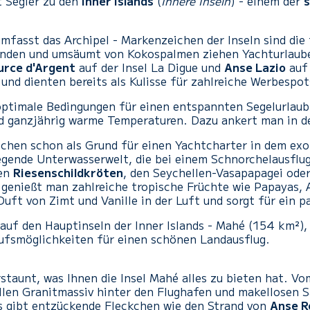
t Segler zu den
Inner Islands
(
Innere Inseln
) - einem der
s
umfasst das Archipel - Markenzeichen der Inseln sind die
änden und umsäumt von Kokospalmen ziehen Yachturlaube
urce d'Argent
auf der Insel La Digue und
Anse Lazio
auf 
und dienten bereits als Kulisse für zahlreiche Werbespot
ptimale Bedingungen für einen entspannten Segelurlaub
d ganzjährig warme Temperaturen. Dazu ankert man in d
ichen schon als Grund für einen Yachtcharter in dem exo
egende Unterwasserwelt, die bei einem Schnorchelausfl
ten
Riesenschildkröten
, den Seychellen-Vasapapagei ode
genießt man zahlreiche tropische Früchte wie Papayas, A
Duft von Zimt und Vanille in der Luft und sorgt für ein p
uf den Hauptinseln der Inner Islands - Mahé (154 km²), 
ufsmöglichkeiten für einen schönen Landausflug.
staunt, was Ihnen die Insel Mahé alles zu bieten hat. V
llen Granitmassiv hinter den Flughafen und makellosen S
 gibt entzückende Fleckchen wie den Strand von
Anse R