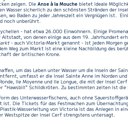
ken zeigen. Die
Anse à la Mouche
bietet ideale Möglich
ren Wasser sicherlich zu den schönsten Stränden der Insel
sen, wo Baden zu jeder Jahreszeit ein Vergnügen ist. Ei
nd noch unberührt.
eychellen - hat etwa 26.000 Einwohnern. Einige Promena
Altstadt, von denen einige aus dem 19. Jahrhundert erha
arkt
- auch Victoria-Markt genannt - ist jeden Morgen 
dem Weg zum Markt ist eine kleine Nachbildung des ber
chaft der britischen Krone.
affen, um das Leben unter Wasser um die Inseln der Sai
ntfernt, umfasst er die Insel Sainte Anne im Norden und 
onde, Ile Moyenne und Ile Longue, die mit der Insel Cerf
er "Hawsbill" Schildkröten. Zu bestimmten zeiten ist die
e Form des Unterwasserfischens, auch ohne Sauerstoffger
t ist. Die Tickets für das Festmachen zum Übernachtung 
Plastik-Wasserleitung von Victoria ist das Anlegen in ei
er Westspitze der Insel Cerf strengstens untersagt.