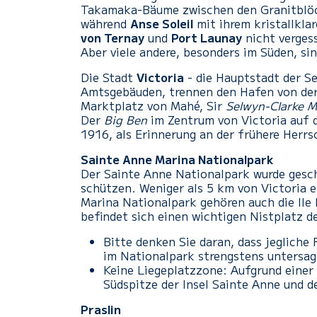
Takamaka-Bäume zwischen den Granitblöc
während
Anse Soleil
mit ihrem kristallkla
von Ternay
und
Port Launay
nicht verges
Aber viele andere, besonders im Süden, si
Die Stadt
Victoria
- die Hauptstadt der S
Amtsgebäuden, trennen den Hafen von der 
Marktplatz von Mahé, Sir
Selwyn-Clarke M
Der
Big Ben
im Zentrum von Victoria auf 
1916, als Erinnerung an der frühere Herrs
Sainte Anne Marina Nationalpark
Der Sainte Anne Nationalpark wurde gesch
schützen. Weniger als 5 km von Victoria e
Marina Nationalpark gehören auch die Ile R
befindet sich einen wichtigen Nistplatz d
Bitte denken Sie daran, dass jeglich
im Nationalpark strengstens untersag
Keine Liegeplatzzone: Aufgrund einer 
Südspitze der Insel Sainte Anne und d
Praslin