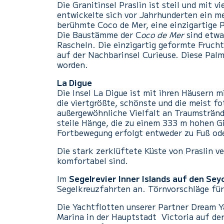
Die Granitinsel Praslin ist steil und mit 
entwickelte sich vor Jahrhunderten ein m
berühmte Coco de Mer, eine einzigartige P
Die Baustämme der C
oco de Mer
sind etwa
Rascheln. Die einzigartig geformte Frucht
auf der Nachbarinsel Curieuse. Diese Pal
worden.
La Digue
Die Insel La Digue ist mit ihren Häusern
die viertgrößte, schönste und die meist fo
außergewöhnliche Vielfalt an Traumsträn
steile Hänge, die zu einem 333 m hohen Gi
Fortbewegung erfolgt entweder zu Fuß od
Die stark zerklüftete Küste von Praslin v
komfortabel sind.
Im
Segelrevier Inner Islands auf den Sey
Segelkreuzfahrten an. Törnvorschläge für 
Die Yachtflotten unserer Partner Dream Ya
Marina in der Hauptstadt Victoria auf der