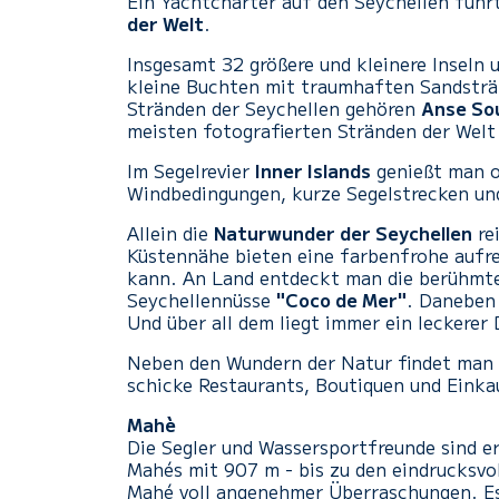
Ein Yachtcharter auf den Seychellen führ
der Welt
.
Insgesamt 32 größere und kleinere Inseln 
kleine Buchten mit traumhaften Sandstr
Stränden der Seychellen gehören
Anse So
meisten fotografierten Stränden der Welt 
Im Segelrevier
Inner Islands
genießt man o
Windbedingungen, kurze Segelstrecken un
Allein die
Naturwunder der Seychellen
re
Küstennähe bieten eine farbenfrohe aufr
kann. An Land entdeckt man die berühm
Seychellennüsse
"Coco de Mer"
. Daneben 
Und über all dem liegt immer ein leckerer 
Neben den Wundern der Natur findet man a
schicke Restaurants, Boutiquen und Einka
Mahè
Die Segler und Wassersportfreunde sind er
Mahés mit 907 m - bis zu den eindrucksvo
Mahé voll angenehmer Überraschungen. Es