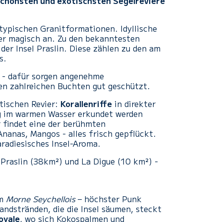
chönsten und exotischsten Segelreviere
 typischen Granitformationen. Idyllische
r magisch an. Zu den bekanntesten
der Insel Praslin. Diese zählen zu den am
s.
 - dafür sorgen angenehme
en zahlreichen Buchten gut geschützt.
tischen Revier:
Korallenriffe
in direkter
ug im warmen Wasser erkundet werden
r findet eine der berühmten
nanas, Mangos - alles frisch gepflückt.
aradiesisches Insel-Aroma.
Praslin (38km²) und La Digue (10 km²) -
om
Morne Seychellois
– höchster Punk
andstränden, die die Insel säumen, steckt
oyale
, wo sich Kokospalmen und