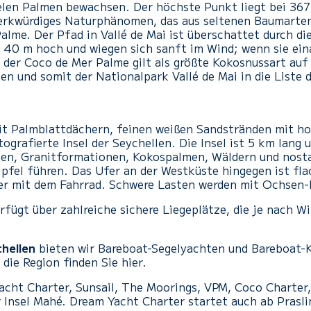
vielen Palmen bewachsen. Der höchste Punkt liegt bei 367
erkwürdiges Naturphänomen, das aus seltenen Baumarten
alme. Der Pfad in Vallé de Mai ist überschattet durch di
 40 m hoch und wiegen sich sanft im Wind; wenn sie ein
 der Coco de Mer Palme gilt als größte Kokosnussart auf 
men und somit der Nationalpark Vallé de Mai in die Lis
 mit Palmblattdächern, feinen weißen Sandstränden mit h
tografierte Insel der Seychellen. Die Insel ist 5 km lang 
den, Granitformationen, Kokospalmen, Wäldern und nost
pfel führen. Das Ufer an der Westküste hingegen ist flac
er mit dem Fahrrad. Schwere Lasten werden mit Ochsen-
erfügt über zahlreiche sichere Liegeplätze, die je nach 
chellen
bieten wir Bareboat-Segelyachten und Bareboat-
die Region finden Sie hier.
cht Charter, Sunsail, The Moorings, VPM, Coco Charter, 
 Insel Mahé. Dream Yacht Charter startet auch ab Prasli