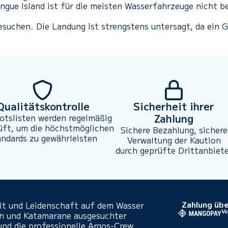
ngue Island ist für die meisten Wasserfahrzeuge nicht b
besuchen. D
ie Landung ist strengstens untersagt, da ein G
Qualitätskontrolle
Sicherheit ihrer
Zahlung
otslisten werden regelmäßig
üft, um die höchstmöglichen
Sichere Bezahlung, sichere
andards zu gewährleisten
Verwaltung der Kaution
durch geprüfte Drittanbiet
eit und Leidenschaft auf dem Wasser
Zahlung übe
en und Katamarane ausgesuchter
und die professionelle Argos-Crew