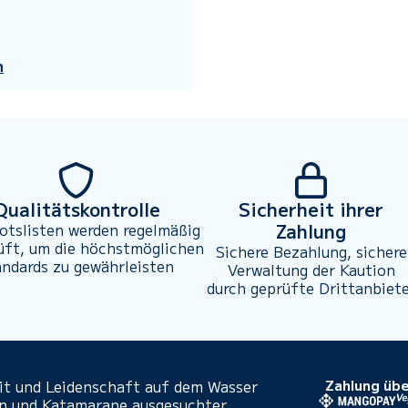
n
Qualitätskontrolle
Sicherheit ihrer
Zahlung
otslisten werden regelmäßig
üft, um die höchstmöglichen
Sichere Bezahlung, sichere
andards zu gewährleisten
Verwaltung der Kaution
durch geprüfte Drittanbiet
eit und Leidenschaft auf dem Wasser
Zahlung übe
en und Katamarane ausgesuchter