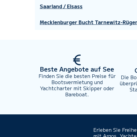
Saarland / Elsass
Mecklenburger Bucht Tarnewitz-Rüge
Beste Angebote auf See
Finden Sie die besten Preise für
Die Bo
Bootsvermietung und
überpr
Yachtcharter mit Skipper oder
St
Bareboat.
Erleben Sie Freih
mit Argos. Yacht