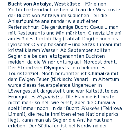
Bucht von Antalya, Westküste –
Für einen
Yachtcharterurlaub reihen sich an der Westküste
der Bucht von Antalya im südlichen Teil die
Anlaufpunkte aneinander wie auf einer
Perlenschnur: Die geräumige Bucht Cavus Limani
mit Restaurants und Minimärkten, Cineviz Limani
am Fuß des Tahtali Dag (Tahtali Dagi) – auch als
Lykischer Olymp bekannt – und Sazak Limani mit
kristallklarem Wasser. Ab September sollten
Segler die beiden letztgenannten Buchten
meiden, da die Windrichtung auf Nordost dreht.
Der Strand von
Olympos
ist ein bekanntes
Touristenziel. Noch berühmter ist
Chimaira
mit
dem Ewigen Feuer (türkisch: Yanar). Im Altertum
wurde dieses feuerspeiende Ungeheuer in
Löwengestalt dargestellt und war Kultstätte des
Feuergottes
Hephaistos
. Die Flamme ist heute
nicht mehr so hell wie einst, aber die Chimaira
speit immer noch. In der Bucht
Phaselis
(Tekirova
Limani), die heute inmitten eines Nationalparks
liegt, kann man als Segler die Antike hautnah
erleben. Der Südhafen ist bei Nordwind der