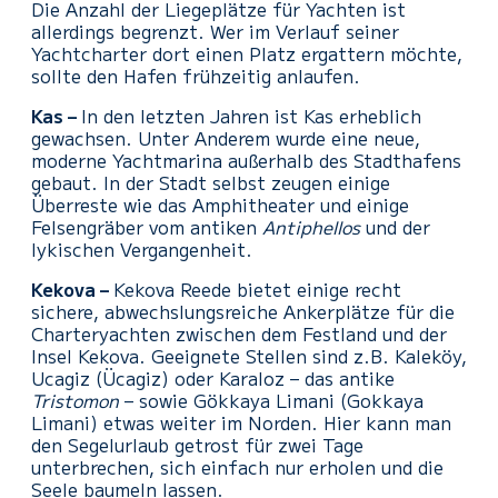
Die Anzahl der Liegeplätze für Yachten ist
allerdings begrenzt. Wer im Verlauf seiner
Yachtcharter dort einen Platz ergattern möchte,
sollte den Hafen frühzeitig anlaufen.
Kas –
In den letzten Jahren ist Kas erheblich
gewachsen. Unter Anderem wurde eine neue,
moderne Yachtmarina außerhalb des Stadthafens
gebaut. In der Stadt selbst zeugen einige
Überreste wie das Amphitheater und einige
Felsengräber vom antiken
Antiphellos
und der
lykischen Vergangenheit.
Kekova –
Kekova Reede bietet einige recht
sichere, abwechslungsreiche Ankerplätze für die
Charteryachten zwischen dem Festland und der
Insel Kekova. Geeignete Stellen sind z.B. Kaleköy,
Ucagiz (Ücagiz) oder Karaloz – das antike
Tristomon
– sowie Gökkaya Limani (Gokkaya
Limani) etwas weiter im Norden. Hier kann man
den Segelurlaub getrost für zwei Tage
unterbrechen, sich einfach nur erholen und die
Seele baumeln lassen.