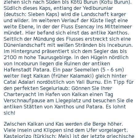
ziehen sich nach Süden bis Kötü Burun (Kotu Burun).
Südlich dieses Kaps, entlang der Yediburunlar
(deutsch: Sieben Kaps) wird die Landschaft karger
und wilder. Im weiteren Verlauf der Küste liegt eine
weite Ebene, in der der Fluss Esencay ins Mittelmeer
mündet. Hier befand sich einst das antike Xanthos.
Seitlich der Mündung des Flusses erstreckt sich eine
Dünenlandschaft mit weißen Stränden bis Inceburun.
Im Hintergrund präsentiert sich dem Segler das bis
2100 m hohe Taurusgebirge. In den Hügeln nördlich
von Inceburun liegen die Ruinen der antiken
Hafenstadt Patara. Ein paar Seemeilen (5 - 6 sm)
weiter liegt Kalkan (früher Kalamaki) gleich hinter
Catal Adalari nordöstlich von Yali Burnu. Ein Tipp für
den perfekten Segelurlaub: Gönnen Sie Ihrer
Charteryacht im Hafen von Kalkan einen Tag
Verschnaufpause am Liegeplatz und besuchen Sie die
antiken Stätten von Xanthos und Patara. Es lohnt
sich!
Zwischen Kalkan und Kas werden die Berge höher.
Viele Inseln und Klippen sind dem Ufer vorgelagert.
Kastelorizo (türkisch: Meis) ist der letzte griechische