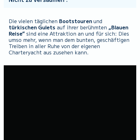
Die vielen täglichen
Bootstouren
und
türkischen Gulets
auf ihrer berühmten
„Blauen
Reise“
sind eine Attraktion an und für sich: Dies
umso mehr, wenn man dem bunten, geschäftigen
Treiben in aller Ruhe von der eigenen
Charteryacht aus zusehen kann.