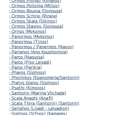
• Ormos Pningo
(Kynaros)
• Ormos Pollonia
(Milios)
• Ormos Roussa
(Donousa)
• Ormos Schino (Rineia)
• Ormos Skala
(Sikinos)
• Ormos Stavros
(Donousa)
• Ornos
(Mykonos)
• Panormos
(Mykonos)
• Panormou
(Tinos)
• Panormou / Panermos
(Naxos)
• Parianos
(Ano Kouphonisia)
• Paros
(Naoussa)
• Paros
(Piso Leivadi)
• Paros
(Parikia)
• Pharos
(Siphnos)
• Phoinikos (Epanomeria/Santorin)
• Platys Gialos
(Siphnos)
• Psathi (Kimolos)
• Santorin
(Marina Vlichada)
• Scala Anaphi
(Anafi)
• Scala Thira (Santorin)
(Santorin)
• Seriphos
(Livadi - Leivadion)
• Siphnos (Sifnos)
(Kamares)