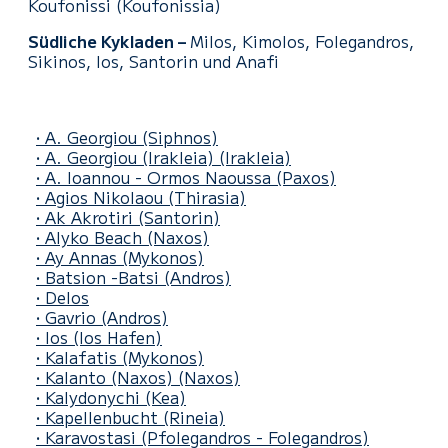
Koufonissi (Koufonissia)
Südliche Kykladen –
Milos, Kimolos, Folegandros,
Sikinos, Ios, Santorin und Anafi
• A. Georgiou
(Siphnos)
• A. Georgiou (Irakleia)
(Irakleia)
• A. Ioannou - Ormos Naoussa
(Paxos)
• Agios Nikolaou (Thirasia)
• Ak Akrotiri (Santorin)
• Alyko Beach
(Naxos)
• Ay Annas
(Mykonos)
• Batsion -Batsi
(Andros)
• Delos
• Gavrio
(Andros)
• Ios
(Ios Hafen)
• Kalafatis
(Mykonos)
• Kalanto (Naxos)
(Naxos)
• Kalydonychi
(Kea)
• Kapellenbucht
(Rineia)
• Karavostasi
(Pfolegandros - Folegandros)