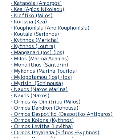
• Katapola (Amorgos)
• Kea
(Agios Nikolaou)
• Kleftiko
(Milos)
• Korissia
(Kea)
• Kouphonisia
(Ano Kouphonisia)
• Koutala
(Seriphos)
• Kythnos
(Mericha)
• Kythnos
(Loutra)
• Manganari (Ios)
(Ios)
• Milos
(Marina Adamas)
• Monolithos (Santorin)
• Mykonos
(Marina Tourlos)
• Mylopotamou (Ios)
(Ios)
• Myrisini (Schinousa)
• Naxos
(Naxos Marina)
• Naxos
(Naxos)
• Ormos Ay Dimitriou
(Milos)
• Ormos Dendron
(Donousa)
• Ormos Despotiko
(Despotiko-Antiparos)
• Ormos Kolona
(Kythnos)
• Ormos Levitha
(Levitha)
• Ormos Phykiada
(Sifnos -Syphnos)