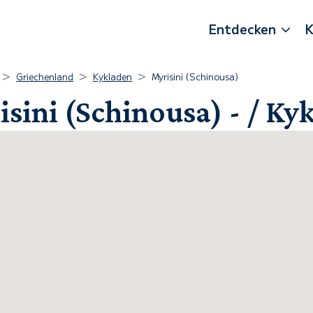
Entdecken
K
Griechenland
Kykladen
Myrisini (Schinousa)
sini (Schinousa) - / Ky