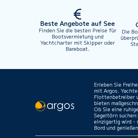
Beste Angebote auf See
Finden Sie die besten Preise für
Die Bo
Bootsvermietung und
überpr
Yachtcharter mit Skipper oder
St
Bareboat.
Erleben Sie Freih
mit Argos. Yacht
Flottenbetreiber 
bieten maßgeschne
Ob Sie eine ruhig
Segeltörn suchen:
einzigartig wird 
Bord und genießen