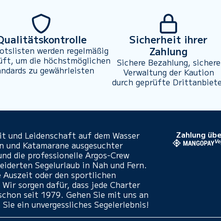
Qualitätskontrolle
Sicherheit ihrer
Zahlung
otslisten werden regelmäßig
üft, um die höchstmöglichen
Sichere Bezahlung, sichere
andards zu gewährleisten
Verwaltung der Kaution
durch geprüfte Drittanbiet
eit und Leidenschaft auf dem Wasser
Zahlung übe
en und Katamarane ausgesuchter
und die professionelle Argos-Crew
iderten Segelurlaub in Nah und Fern.
e Auszeit oder den sportlichen
 Wir sorgen dafür, dass jede Charter
- schon seit 1979. Gehen Sie mit uns an
 Sie ein unvergessliches Segelerlebnis!