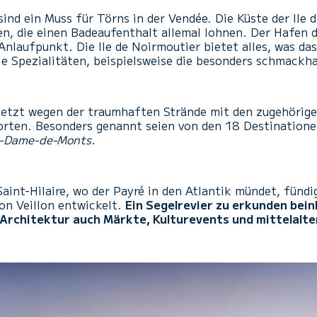
ind ein Muss für Törns in der Vendée. Die Küste der Ile 
, die einen Badeaufenthalt allemal lohnen. Der Hafen de
 Anlaufpunkt. Die Ile de Noirmoutier bietet alles, was da
le Spezialitäten, beispielsweise die besonders schmackh
letzt wegen der traumhaften Strände mit den zugehörige
eorten. Besonders genannt seien von den 18 Destination
e-Dame-de-Monts
.
int-Hilaire, wo der Payré in den Atlantik mündet, fündig
on Veillon entwickelt.
Ein Segelrevier zu erkunden beinh
r Architektur auch Märkte, Kulturevents und mittelalt