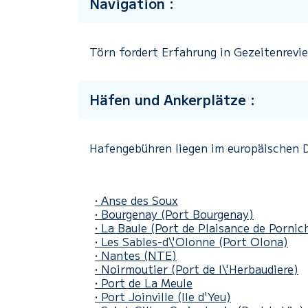
Navigation :
Törn fordert Erfahrung in Gezeitenrevie
Häfen und Ankerplätze :
Hafengebühren liegen im europäischen D
• Anse des Soux
• Bourgenay
(Port Bourgenay)
• La Baule
(Port de Plaisance de Pornic
• Les Sables-d\'Olonne
(Port Olona)
• Nantes (NTE)
• Noirmoutier
(Port de l\'Herbaudiere)
• Port de La Meule
• Port Joinville
(Ile d'Yeu)