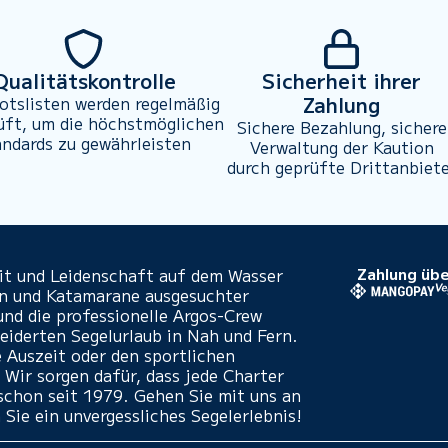
Qualitätskontrolle
Sicherheit ihrer
Zahlung
otslisten werden regelmäßig
üft, um die höchstmöglichen
Sichere Bezahlung, sichere
andards zu gewährleisten
Verwaltung der Kaution
durch geprüfte Drittanbiet
eit und Leidenschaft auf dem Wasser
Zahlung übe
en und Katamarane ausgesuchter
und die professionelle Argos-Crew
iderten Segelurlaub in Nah und Fern.
e Auszeit oder den sportlichen
 Wir sorgen dafür, dass jede Charter
- schon seit 1979. Gehen Sie mit uns an
 Sie ein unvergessliches Segelerlebnis!