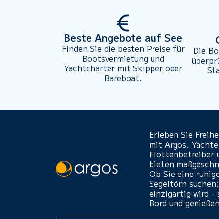
Beste Angebote auf See
Finden Sie die besten Preise für
Die Bo
Bootsvermietung und
überpr
Yachtcharter mit Skipper oder
St
Bareboat.
Erleben Sie Freih
mit Argos. Yacht
Flottenbetreiber 
bieten maßgeschne
Ob Sie eine ruhig
Segeltörn suchen:
einzigartig wird 
Bord und genießen