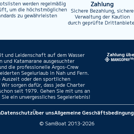
Zahlung
otslisten werden regelmäßig
üft, um die höchstmöglichen
Sichere Bezahlung, sichere
andards zu gewährleisten
Verwaltung der Kaution
durch geprüfte Drittanbiet
eit und Leidenschaft auf dem Wasser
Zahlung übe
en und Katamarane ausgesuchter
und die professionelle Argos-Crew
iderten Segelurlaub in Nah und Fern.
e Auszeit oder den sportlichen
 Wir sorgen dafür, dass jede Charter
- schon seit 1979. Gehen Sie mit uns an
 Sie ein unvergessliches Segelerlebnis!
m
Datenschutz
Über uns
Allgemeine Geschäftsbedingun
© SamBoat 2013-2026