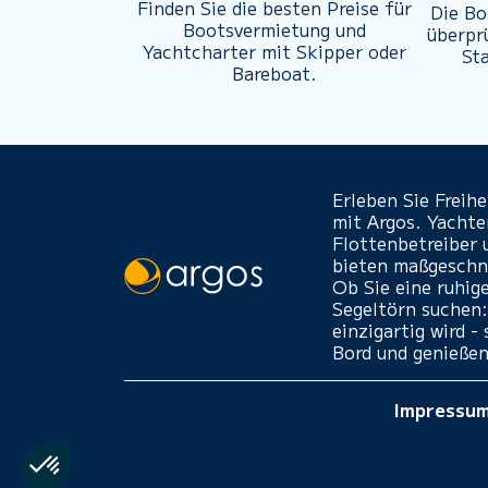
Finden Sie die besten Preise für
Die Bo
Bootsvermietung und
überpr
Yachtcharter mit Skipper oder
St
Bareboat.
Erleben Sie Freih
mit Argos. Yacht
Flottenbetreiber 
bieten maßgeschne
Ob Sie eine ruhig
Segeltörn suchen:
einzigartig wird 
Bord und genießen
Impressu