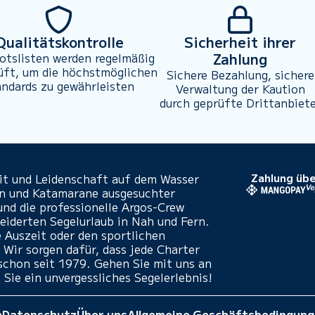
Qualitätskontrolle
Sicherheit ihrer
Zahlung
otslisten werden regelmäßig
üft, um die höchstmöglichen
Sichere Bezahlung, sichere
andards zu gewährleisten
Verwaltung der Kaution
durch geprüfte Drittanbiet
eit und Leidenschaft auf dem Wasser
Zahlung übe
en und Katamarane ausgesuchter
und die professionelle Argos-Crew
iderten Segelurlaub in Nah und Fern.
e Auszeit oder den sportlichen
 Wir sorgen dafür, dass jede Charter
- schon seit 1979. Gehen Sie mit uns an
 Sie ein unvergessliches Segelerlebnis!
m
Datenschutz
Über uns
Allgemeine Geschäftsbedingun