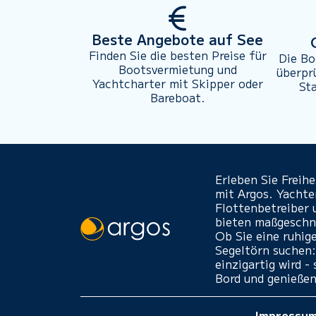
Beste Angebote auf See
Finden Sie die besten Preise für
Die Bo
Bootsvermietung und
überpr
Yachtcharter mit Skipper oder
St
Bareboat.
Erleben Sie Freih
mit Argos. Yacht
Flottenbetreiber 
bieten maßgeschne
Ob Sie eine ruhig
Segeltörn suchen:
einzigartig wird 
Bord und genießen
Impressu