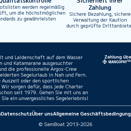
Qualitätskontrolle
Sicherheit ihrer
Zahlung
otslisten werden regelmäßig
üft, um die höchstmöglichen
Sichere Bezahlung, sichere
andards zu gewährleisten
Verwaltung der Kaution
durch geprüfte Drittanbiet
eit und Leidenschaft auf dem Wasser
Zahlung übe
en und Katamarane ausgesuchter
und die professionelle Argos-Crew
iderten Segelurlaub in Nah und Fern.
e Auszeit oder den sportlichen
 Wir sorgen dafür, dass jede Charter
- schon seit 1979. Gehen Sie mit uns an
 Sie ein unvergessliches Segelerlebnis!
m
Datenschutz
Über uns
Allgemeine Geschäftsbedingun
© SamBoat 2013-2026