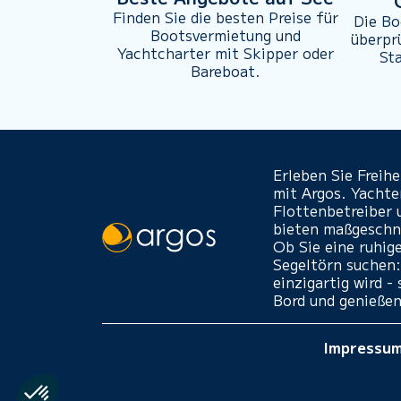
Finden Sie die besten Preise für
Die Bo
Bootsvermietung und
überpr
Yachtcharter mit Skipper oder
St
Bareboat.
Erleben Sie Freih
mit Argos. Yacht
Flottenbetreiber 
bieten maßgeschne
Ob Sie eine ruhig
Segeltörn suchen:
einzigartig wird 
Bord und genießen
Impressu