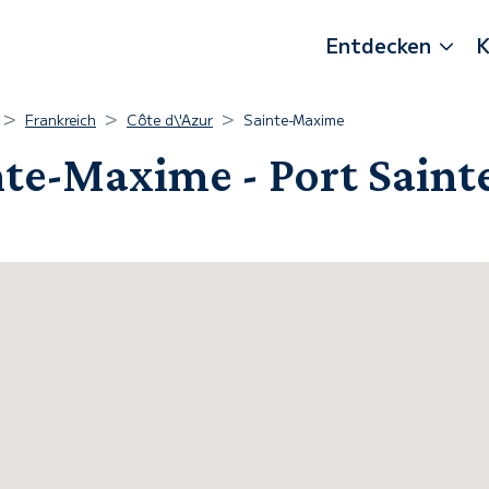
Entdecken
K
Frankreich
Côte d\'Azur
Sainte-Maxime
nte-Maxime - Port Sain