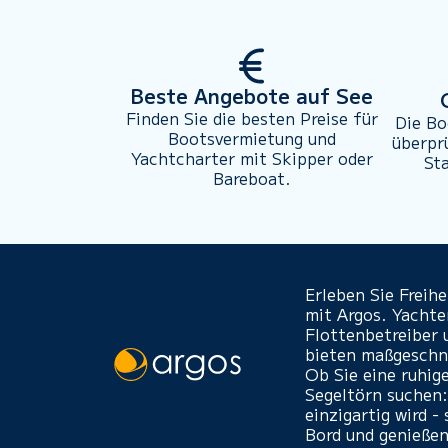
Beste Angebote auf See
Finden Sie die besten Preise für
Die Bo
Bootsvermietung und
überpr
Yachtcharter mit Skipper oder
St
Bareboat.
Erleben Sie Freih
mit Argos. Yacht
Flottenbetreiber 
bieten maßgeschne
Ob Sie eine ruhig
Segeltörn suchen:
einzigartig wird 
Bord und genießen