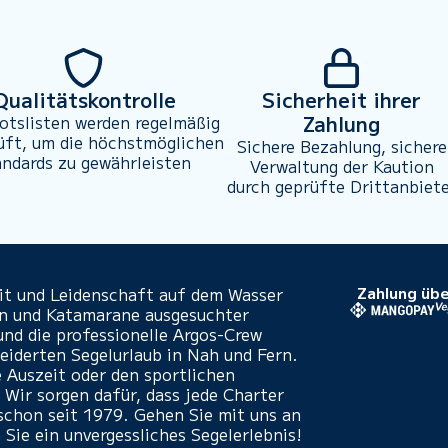
Qualitätskontrolle
Sicherheit ihrer
Zahlung
otslisten werden regelmäßig
üft, um die höchstmöglichen
Sichere Bezahlung, sichere
andards zu gewährleisten
Verwaltung der Kaution
durch geprüfte Drittanbiet
eit und Leidenschaft auf dem Wasser
Zahlung übe
en und Katamarane ausgesuchter
und die professionelle Argos-Crew
iderten Segelurlaub in Nah und Fern.
e Auszeit oder den sportlichen
 Wir sorgen dafür, dass jede Charter
- schon seit 1979. Gehen Sie mit uns an
 Sie ein unvergessliches Segelerlebnis!