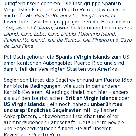
Jungferninseln gehören. Die Inselgruppe Spanish
Virgin Islands gehört zu Puerto Rico und wird daher
auch oft als
Puerto-Ricanische Jungferninseln
bezeichnet. Zur Inselgruppe gehören die Hauptinseln
Vieques
und
Culebra
, sowie die kleineren Inseln
Icacos
Island, Cayo Lobo, Cayo Diablo, Palomino Island,
Palominito Island, Isla de Ramos, Isla Pineiro
und
Cayo
de Luis Pena
.
Politisch gehören die
Spanish Virgin Islands
zum US-
amerikanischen Außengebiet Puerto Rico und sind
damit Teil der Vereinigten Staaten von Amerika.
Seglerisch bietet das Segelrevier rund um Puerto Rico
karibische Bedingungen, wie auch in den anderen
Karibik-Revieren. Allerdings findet man hier - anders
als auf den touristischen
British Virgin Islands
oder
US Virgin Islands
- ein noch nahezu
unberührtes
und ursprüngliches Segelrevier
mit idyllischen
Ankerplätzen, unbewohnten Inselchen und einer
atemberaubenden Landschaft. Detaillierte Revier-
und Segelbedingungen finden Sie auf unserer
Revierseite Puerto Rico.