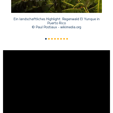
Ein landschaftliches Highlight: Regenwald El Yunque in
Puerto Rico
© Paul Postiaux - wikimedia.org