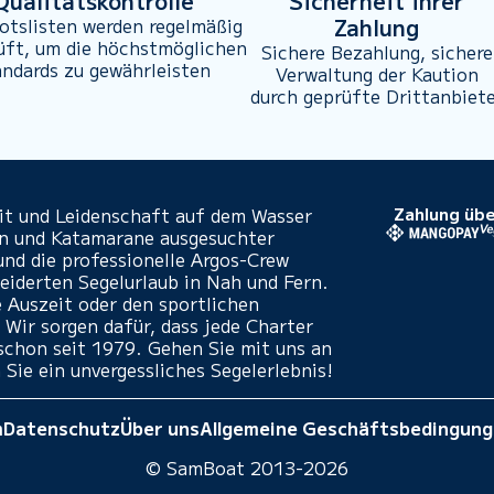
Qualitätskontrolle
Sicherheit ihrer
Zahlung
otslisten werden regelmäßig
üft, um die höchstmöglichen
Sichere Bezahlung, sichere
andards zu gewährleisten
Verwaltung der Kaution
durch geprüfte Drittanbiet
eit und Leidenschaft auf dem Wasser
Zahlung übe
en und Katamarane ausgesuchter
und die professionelle Argos-Crew
iderten Segelurlaub in Nah und Fern.
e Auszeit oder den sportlichen
 Wir sorgen dafür, dass jede Charter
- schon seit 1979. Gehen Sie mit uns an
 Sie ein unvergessliches Segelerlebnis!
m
Datenschutz
Über uns
Allgemeine Geschäftsbedingun
© SamBoat 2013-2026