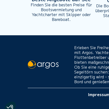
Finden Sie die besten Preise für
Die Bo
Bootsvermietung und
überpr
Yachtcharter mit Skipper oder
St
Bareboat.
Erleben Sie Freih
mit Argos. Yacht
Flottenbetreiber 
bieten maßgeschne
Ob Sie eine ruhig
Segeltörn suchen:
einzigartig wird 
Bord und genießen
Impressu