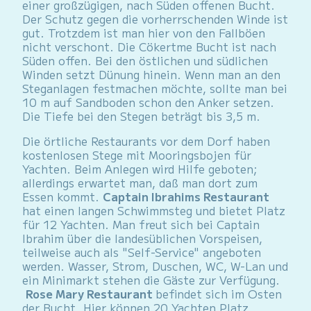
einer großzügigen, nach Süden offenen Bucht.
Der Schutz gegen die vorherrschenden Winde ist
gut. Trotzdem ist man hier von den Fallböen
nicht verschont. Die Cökertme Bucht ist nach
Süden offen. Bei den östlichen und südlichen
Winden setzt Dünung hinein. Wenn man an den
Steganlagen festmachen möchte, sollte man bei
10 m auf Sandboden schon den Anker setzen.
Die Tiefe bei den Stegen beträgt bis 3,5 m.
Die örtliche Restaurants vor dem Dorf haben
kostenlosen Stege mit Mooringsbojen für
Yachten. Beim Anlegen wird Hilfe geboten;
allerdings erwartet man, daß man dort zum
Essen kommt.
Captain Ibrahims Restaurant
hat einen langen Schwimmsteg und bietet Platz
für 12 Yachten. Man freut sich bei Captain
Ibrahim über die landesüblichen Vorspeisen,
teilweise auch als "Self-Service" angeboten
werden. Wasser, Strom, Duschen, WC, W-Lan und
ein Minimarkt stehen die Gäste zur Verfügung.
Rose Mary Restaurant
befindet sich im Osten
der Bucht. Hier können 20 Yachten Platz