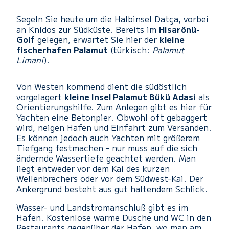
Segeln Sie heute um die Halbinsel Datça, vorbei
an Knidos zur Südküste. Bereits im
Hisarönü-
Golf
gelegen, erwartet Sie hier der
kleine
fischerhafen Palamut
(türkisch:
Palamut
Limani
).
Von Westen kommend dient die südöstlich
vorgelagert
kleine Insel Palamut Bükü Adasi
als
Orientierungshilfe. Zum Anlegen gibt es hier für
Yachten eine Betonpier. Obwohl oft gebaggert
wird, neigen Hafen und Einfahrt zum Versanden.
Es können jedoch auch Yachten mit größerem
Tiefgang festmachen - nur muss auf die sich
ändernde Wassertiefe geachtet werden. Man
liegt entweder vor dem Kai des kurzen
Wellenbrechers oder vor dem Südwest-Kai. Der
Ankergrund besteht aus gut haltendem Schlick.
Wasser- und Landstromanschluß gibt es im
Hafen. Kostenlose warme Dusche und WC in den
Restaurants gegenüber der Hafen, wo man am