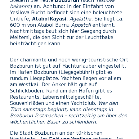
bekannt
) an. Achtung: In der Einfahrt von
Yesilova Bucht befindet sich eine beleuchtete
Untiefe,
Atabol Kayasi
,
Agelatha
. Sie liegt ca.
600 m von Atabol Burnu
Apostoli
entfernt.
Nachtmittags baut sich hier Seegang durch
Meltemi, die den Sicht zur der Leuchtbake
beinträchtigen kann.
Der charmante und noch wenig-touristische Ort
Bozburun ist gut auf Yachturlauber eingestellt.
Im Hafen Bozburun (Liegegebühr!) gibt es
rundum Liegeplätze. Yachten liegen vor allem
am Westkai. Der Anker hält gut auf
Schlickboden. Rund um den Hafen gibt es
Restaurants, Lebensmittelgeschäfte,
Souvenirläden und einen Yachtclub.
Wer den
Törn samstags beginnt, kann dienstags in
Bozburun festmachen - rechtzeitig um über den
wöchentlichen Basar zu schlendern.
Die Stadt Bozburun an der türkischen
Westküste - im
Golf von Yesilova
gelegen - ist