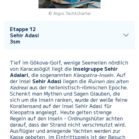
© Argos Yachtcharter
Etappe 12
Sehir Adasi
3sm
Tief im Gökova-Golf, wenige Seemeilen nördlich
von Karacasögüt liegt die
Inselgruppe Sehir
Adalari
, die sogenannten
Kleopatra-Inseln
. Auf
der Insel
Sehir Adasi
liegen die
Ruinen des alten
Kedreai
aus der hellenistisch-römischen Epoche.
Schenkt man Mythen und Sagen Glauben, die
sich um die Inseln ranken, wurde der weiße feine
Korallensand auf der Insel Sehir Adasi für
Kleopatra angelegt. Heute gelten strenge
Regeln auf den Inseln - Ordnungshüter achten
darauf, dass der Strand nicht verschmutzt wird.
Ausflügler und anlegende Yachten werden zur
Kasse gebeten. Im Eintrittspreis ist der Besuch