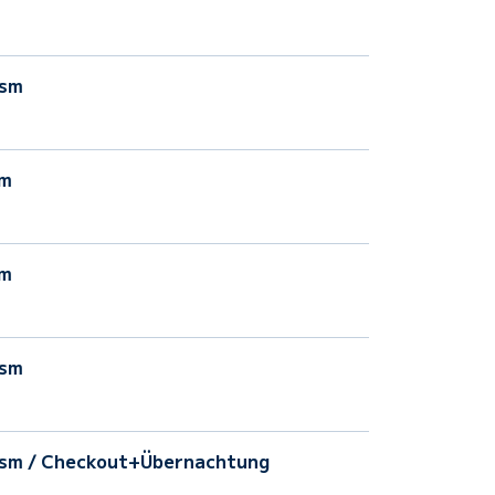
sm
m
m
sm
0sm
/ Checkout+Übernachtung