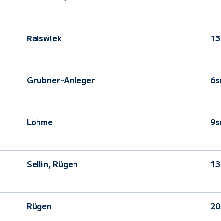
Ralswiek
13
Grubner-Anleger
6s
Lohme
9s
Sellin, Rügen
13
Rügen
2