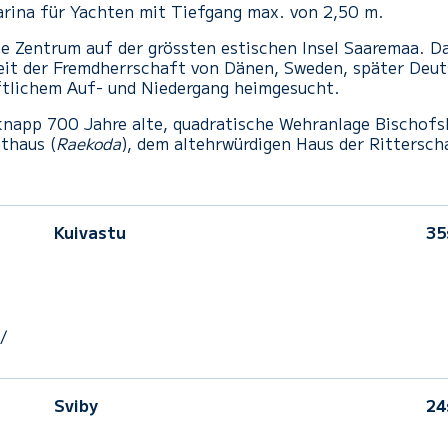
Marina für Yachten mit Tiefgang max. von 2,50 m.
ime Zentrum auf der grössten estischen Insel Saaremaa. 
eit der Fremdherrschaft von Dänen, Sweden, später Deu
ftlichem Auf- und Niedergang heimgesucht.
napp 700 Jahre alte, quadratische Wehranlage Bischofs
athaus (
Raekoda
), dem altehrwürdigen Haus der Rittersch
Kuivastu
35
/
Sviby
24