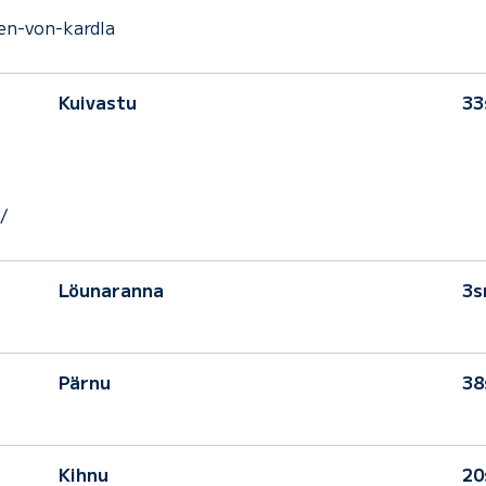
en-von-kardla
Kuivastu
33
/
Löunaranna
3s
Pärnu
38
Kihnu
20