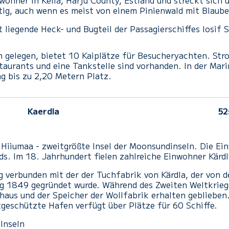
nwohner in
Keila
, Harju County, Estland und streckt sich
ü
tig
, auch wenn
es meist
von einem Pinienwald
mit Blaube
t
liegende
Heck- und Bugteil
der
Passagierschiffes
Iosif
S
n gelegen, bietet 10 Kaiplätze für Besucheryachten. Str
taurants und eine Tankstelle sind vorhanden. In der Mar
g bis zu 2,20 Metern Platz.
Kaerdla
52
el Hiiumaa - zweitgrößte Insel der Moonsundinseln. Die E
s. Im 18. Jahrhundert fielen zahlreiche Einwohner Kärd
g verbunden mit der der Tuchfabrik von Kärdla, der von 
 1849 gegründet wurde. Während des Zweiten Weltkriege
haus und der Speicher der Wollfabrik erhalten geblieben
geschützte Hafen verfügt über Plätze für 60 Schiffe.
Inseln