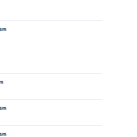
sm
m
sm
sm