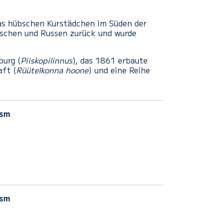
Das hübschen Kurstädchen im Süden der
tschen und Russen zurück und wurde
burg (
Piiskopilinnus
), das 1861 erbaute
aft (
Rüütelkonna hoone
) und eine Reihe
sm
sm