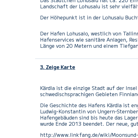
Das Städtchen Lohusalu
hat ca. 220 Ei
Landschaft der
Lohusalu
ist sehr vielfäl
Der Höhepunkt ist in der
Lohusalu
Buch
Der Hafen Lohusalo, westlich von Tallin
Hafenservices wie sanitäre Anlagen, Res
Länge von 20 Metern und einem Tiefgan
3. Zeige Karte
Kärdla ist die einzige Stadt auf der Ins
schwedischsprachigen Gebieten Finnland
Die Geschichte des Hafens Kärdla ist en
Ludwig-Konstantin von Ungern-Sternberg
Hafengebäuden sind bis heute das Lager
wurde Ende 2013 beendet. Der neue, gut
http://www.linkfang.de/wiki/Moonsund-