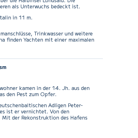
ber die
Halbinsel
Lohusalu
.
Die
eren
als
Unterwuchs
bedeckt ist.
talin
in
11 m.
omanschlüsse, Trinkwasser und weitere
ina finden Yachten mit einer maximalen
sm
inwohner kamen in der 14. Jh. aus den
las den Pest zum Opfer.
deutschenbaltischen Adligen Peter-
s ist er vernichtet. Von den
. Mit der Rekonstruktion des Hafens