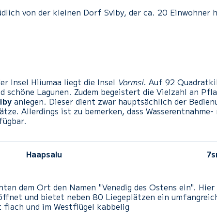
üdlich von der kleinen Dorf Sviby, der ca. 20 Einwohner
r Insel Hiiumaa liegt die Insel
Vormsi
. Auf 92 Quadratki
 schöne Lagunen. Zudem begeistert die Vielzahl an Pfla
iby
anlegen. Dieser dient zwar hauptsächlich der Bedienu
lätze. Allerdings ist zu bemerken, dass Wasserentnahme-
fügbar.
Haapsalu
7
achten dem Ort den Namen "Venedig des Ostens ein". Hier
öffnet und bietet neben 80 Liegeplätzen ein umfangreic
t
flach und im Westflügel kabbelig