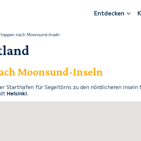
Entdecken
K
Etappen nach Moonsund-Inseln
tland
nach Moonsund-Inseln
ler Starthafen für Segeltörns zu den nördlicheren Inseln N
adt
Helsinki
.