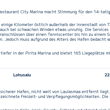
 Restaurant City Marina macht Stimmung für den 14-tati
inige Kilometer östlich außerhalb der Innenstadt von Ta
r auch bei schwachen Winden etwas unruhig. Die Services
anschlüssen über einen Tenniscenter bis hin zu einem Se
en. Jedoch muss aufgrund des Alters des Hafen bedacht w
 tiefer in der Pirita Marina und bietet 165 Liegeplätze 
Lohusalu
22
r sicherer Hafen
,
nicht weit von
Laulasmaa
entfernt liegt
ezeichnete
Freizeit- und
Verpflegungsmöglichkeiten.
Die