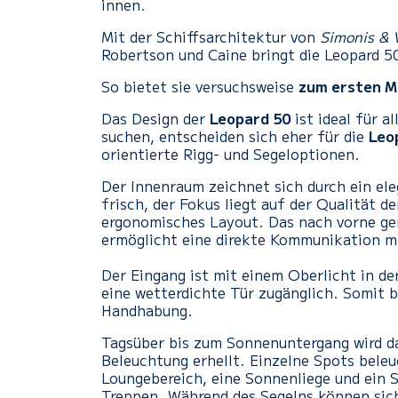
innen.
Mit der Schiffsarchitektur von
Simonis & 
Robertson und Caine bringt die Leopard 50
So bietet sie versuchsweise
zum ersten M
Das Design der
Leopard 50
ist ideal für a
suchen, entscheiden sich eher für die
Leo
orientierte Rigg- und Segeloptionen.
Der Innenraum zeichnet sich durch ein ele
frisch, der Fokus liegt auf der Qualität de
ergonomisches Layout. Das nach vorne ger
ermöglicht eine direkte Kommunikation mi
Der Eingang ist mit einem Oberlicht in de
eine wetterdichte Tür zugänglich. Somit 
Handhabung.
Tagsüber bis zum Sonnenuntergang wird da
Beleuchtung erhellt. Einzelne Spots bele
Loungebereich, eine Sonnenliege und ein S
Treppen. Während des Segelns können sich