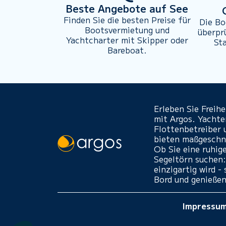
Beste Angebote auf See
Finden Sie die besten Preise für
Die Bo
Bootsvermietung und
überpr
Yachtcharter mit Skipper oder
St
Bareboat.
Erleben Sie Freih
mit Argos. Yacht
Flottenbetreiber 
bieten maßgeschne
Ob Sie eine ruhig
Segeltörn suchen:
einzigartig wird 
Bord und genießen
Impressu