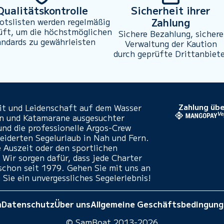
Qualitätskontrolle
Sicherheit ihrer
Zahlung
otslisten werden regelmäßig
üft, um die höchstmöglichen
Sichere Bezahlung, sichere
andards zu gewährleisten
Verwaltung der Kaution
durch geprüfte Drittanbiet
eit und Leidenschaft auf dem Wasser
Zahlung übe
en und Katamarane ausgesuchter
und die professionelle Argos-Crew
iderten Segelurlaub in Nah und Fern.
e Auszeit oder den sportlichen
 Wir sorgen dafür, dass jede Charter
- schon seit 1979. Gehen Sie mit uns an
 Sie ein unvergessliches Segelerlebnis!
m
Datenschutz
Über uns
Allgemeine Geschäftsbedingun
© SamBoat 2013-2026