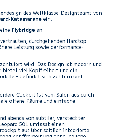
nendesign des Weltklasse-Designteams von
ard-Katamarane
ein.
 eine
Flybridge
an.
em vertrauten, durchgehenden Hardtop
höhere Leistung sowie performance-
kzentuiert wird. Das Design ist modern und
 bietet viel Kopffreiheit und ein
delle - befindet sich achtern und
vordere Cockpit ist vom Salon aus durch
onale offene Räume und einfache
nd abends von subtiler, versteckter
 Leopard 50L umfasst einen
cockpit aus über seitlich integrierte
gend Kopffreiheit und ohne jegliche