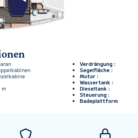
tionen
aran
Verdrängung :
oppelkabinen
Segelfläche :
nzelkabine
Motor :
Wassertank :
 m
Dieseltank :
Steuerung :
Badeplattform