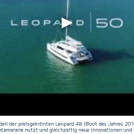
ll der preisgekrönten Leopard 48 (Boot des Jahres 2012).
atamarane nutzt und gleichzeitig neue Innovationen und