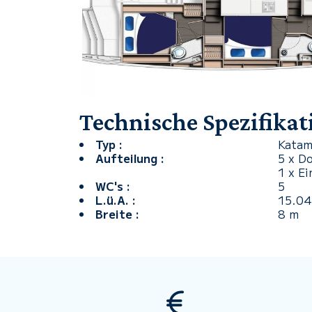
Technische Spezifika
Typ :
Katam
Aufteilung :
5 x D
1 x Ei
WC's :
5
L.ü.A. :
15.04
Breite :
8 m