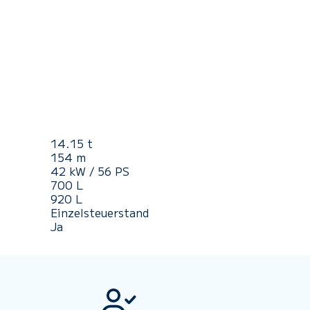
14.15 t
154 m
42 kW / 56 PS
700 L
920 L
Einzelsteuerstand
Ja