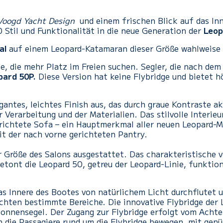
Voogd Yacht Design
und einem frischen Blick auf das In
 Stil und Funktionalität in die neue Generation der
Leop
al
auf einem Leopard-Katamaran dieser Größe wahlweise
lle, die mehr Platz im Freien suchen. Segler, die nach d
pard 50P.
Diese Version hat keine Flybridge und bietet 
gantes, leichtes Finish aus, das durch graue Kontraste a
r Verarbeitung und der Materialien. Das stilvolle Interieur
ichtete Sofa – ein Hauptmerkmal aller neuen Leopard-Mo
t der nach vorne gerichteten Pantry.
r Größe des Salons ausgestattet. Das charakteristische 
betont die Leopard 50, getreu der Leopard-Linie, funkti
s Innere des Bootes von natürlichem Licht durchflutet u
uchten bestimmte Bereiche. Die innovative Flybridge der
onnensegel. Der Zugang zur Flybridge erfolgt vom Achter
 die Passagiere rund um die Flybridge bewegen, mit genü