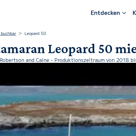
Entdecken
K
s buchbar
Leopard 50
amaran Leopard 50 mi
Robertson and Caine - Produktionszeitraum von 2018 bi